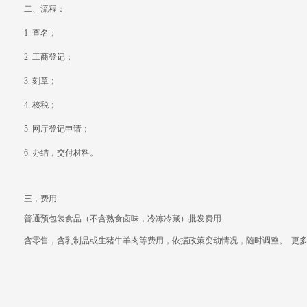
二、流程：
1. 查名；
2. 工商登记；
3. 刻章；
4. 核税；
5. 网厅登记申请；
6. 办结，交付材料。
三，费用
普通预包装食品（不含熟食卤味，冷冻冷藏）批发费用
含零售，
含乳制品或生猪牛羊肉等费用，依据政策变动情况，随时调整。 更