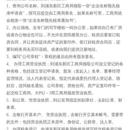
1、查询公司名称。到浦东新区工商局领取一张“企业名称预先核
准申请表”，填写后提交由工商局查名，如果名称可用，工商局就
会核发一张“企业名称预先核准通知书”。
2、办公场地。去专门的写字楼租一间办公室，如果你自己有厂房
或者办公物业也可以，不允许在居民楼里办公。租房后要签订租
房合同，并让房东提供房产证的复印件。签订好租房合同后，还
要到税务局去买印花税。或者由我们提供注册地址。
3、编写“公司章程”：章程的最后由所有股东签名。
4、 办理工商营业执照：到浦东新区工商局领取公司设立登记的各
种表格，包括设立登记申请表、股东（发起人）名单、董事经理
监理情况、法人代表登记表、指定代表或委托代理人登记表。填
好后，连同核名通知、公司章程、房租合同、房产证复印件等一
起交给工商局。大约2－3周工商局颁发营业执照。
5、刻公章。凭营业执照，到公安局指定的刻章社，去刻公章、财
务章。
6、去银行开基本户。 凭营业执照，去银行开立基本帐号。需要带
的文件：包括营业执照正本原件、身份证、公财章、法人章。
7、办理税务登记。向浦东新区税务局申领并填写提交税务登记申