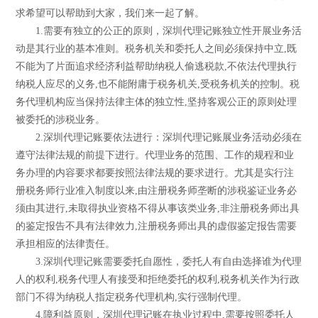
求希望可以帮助到大家，我们来一起了解。
1.需要有独立的公正的原则，深圳代理记账独立性开展业务活
动是其行业的基本准则。税务机关和委托人之间必须保持中立,既
不能为了片面追求经济利益帮助纳税人偷逃税款,不依法代理执行
纳税人应尽的义务,也不能附庸于税务机关,受税务机关的控制。税
务代理机构应当保持法律主体的独立性,坚持客观公正的原则处理
被委托的涉税业务。
2.深圳代理记账要依法进行：深圳代理记账展业务活动必须在
遵守法律法规的前提下进行。代理业务的范围、工作的规程和业
务办理的内容要求都要按照法律法规的要求进行。尤其是实行注
册税务师行业准入制度以来,由注册税务师垄断的涉税鉴证业务必
须由其进行,未取得执业资格不得从事该类业务,非注册税务师出具
的鉴定报告不具有法律效力,注册税务师出具的虚假鉴定报告需要
承担相应的法律责任。
3.深圳代理记账需要委托自愿性，委托人有自由选择谁为代理
人的权利,税务代理人有接受和拒绝委托的权利,税务机关作为行政
部门不得为纳税人指定税务代理机构,实行强制代理。
4.障利益原则，深圳代理记账在执业过程中,需要按照委托人