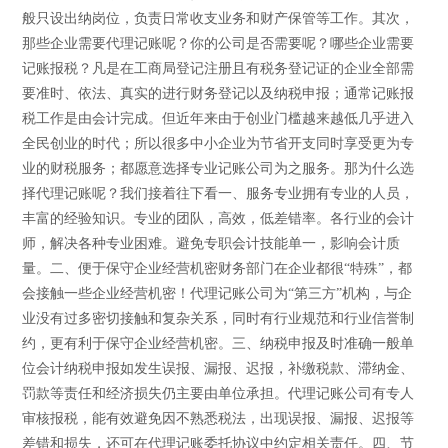
般只设出纳岗位，负责日常收支业务和财产保管等工作。其次，
那些企业需要代理记账呢？你的公司是否需要呢？哪些企业需要
记账报税？凡是在工商局登记注册且有税务登记证的企业全部需
要准时、依法、真实的进行财务登记以及纳税申报；通常记账报
税工作是由会计完成。但近年来由于创业门槛越来越低几乎进入
全民创业的时代；所以很多中小企业为节省开支同时享受更为专
业的财税服务；都愿意选择专业记账公司为之服务。那为什么选
择代理记账呢？我们接着往下看一、服务专业拥有专业的人员，
丰富的经验知识。专业的团队，高效，低差错率。各行业的会计
师，解决各种专业困难。避免专职会计技能单一，影响会计质
量。二、便于保守企业经营机密财务部门在企业都很“特殊”，都
会接触一些企业经营机密！代理记账公司为“第三方”机构，与企
业没有过多密切接触和复杂关系，同时有行业规范和行业信誉制
约，更有利于保守企业经营机密。三、纳税申报及时准确一般单
位会计纳税申报如发生误报、漏报、迟报，补缴税款、滞纳金、
罚款等责任和经济损失仍主要由单位承担。代理记账公司有专人
审核报税，能有效避免因不熟悉税法，出现误报、漏报、迟报等
差错和损失，还可在代理记账委托协议中约定相关责任。四、节