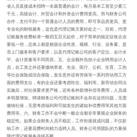
省人员直接成本招聘一名最普通的会计，每月基本工资至少要三
千元，高级会计、外贸会计和外资会计费用更高。而与财务公司
合作，支付不到一个普通会计人员的费用，即可享品质更高、更
专业化的财税服务，这也是代理记账主要好处之一。目前，代理
记账服务收费标准一般四五百元起价，对于简单的核定征收企业
要低一些，总体上都是根据企业性质、规模、行业、业务量、是
否上门服务和客户要求，以及代理记账公司的客户定位、会计水
平、会计质量等不同而异。五、企业额外负担小企业聘用会计人
员，在工资之外还要缴纳养老、失业、医疗、公积、生育、工伤
等社会保险或综合保险，发生意外还有劳保等一系列劳动用工方
面的费用支出，有的企业还要考虑吃住、福利等。新劳动合同法
实施后，对社保要求更严格，还有各种新增补偿等费用，人员成
本明显增加。聘请财务公司代理记账则不会存在这些问题，无需
缴纳社保，无需考虑福利和可能发生的诸如补偿费用等其他方面
费用等。六、财务工作不会中断一般企业都非常重视企业财务的
稳定性。如果企业财务人员不稳定，工作衔接就成问题，不仅影
响工作，还要花费时间精力选聘人员。财务公司用团队的力量保
障代理记账服务连续不断。