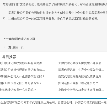
与财税部门打交道的他们，也能够更加了解财税政策的变化，帮助企业规避财税风
深圳注册公司我们公司扶持创业专业为各创业者及中小企业提供免费深圳公司注
司、注册前海公司等一站式工商注册服务。带你了解深圳工商财税最新资讯。
上一篇:
深圳代理记账公司
下一篇:
最后一页
每日推荐
厦门代理记账收费标准具有重要参考价值
天津代理记账税务师提醒不开票后果很严重
深圳公司选择代理跟自己记账有啥区别？
深圳代理记账：生产企业应如何做账？
深圳福永公司为什么需要代理记账？
西安代理记账有关购领发票的注意事项
如何判断代理记账公司是否专业？
如何选择正规的代理记账公司？
上海代理记账是什么意思呢？
上海企业所得税核定征收条件有哪些？
富企业管理有限公司网常年
代理注册上海公司
、
自贸区公司
、
外资公司
等工商登记一站