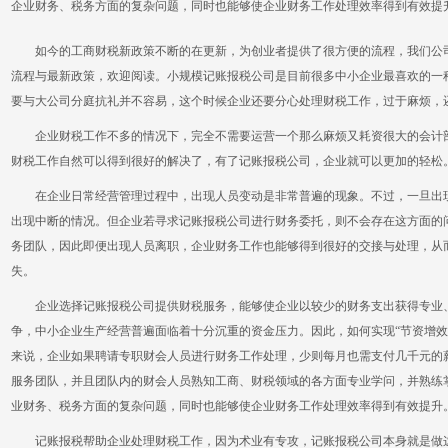
企业财务、税务方面的复杂问题，同时也能够使企业财务工作处理效率得到有效提
如今的工商财税新政策不断的在更新，为创业者提供了很方便的流程，我们公司
流程与最新政策，欢迎阅读。小规模记账报税公司是目前很多中小企业最喜欢的一
要与大公司分庭抗礼并不容易，这个时候企业还要分心处理财税工作，过于麻烦，
企业财税工作不多的情况下，完全不需要运营一个那么麻烦又耗资很大的会计部
财税工作自然可以得到很好的解决了，有了记账报税公司，企业就可以更加的轻松
在企业日常经营管理过程中，出现人员变动是非常普遍的现象。不过，一旦出现
出现中断的情况。但企业若寻求记账报税公司进行财务委托，则不会存在这方面的
务团队，因此即便出现人员离职，企业财务工作也能够得到很好的交接与处理，从
失。
企业选择记账报税公司提供财税服务，能够使企业以较少的财务支出获得专业、
争，中小企业生产经营普遍面临着十分沉重的资金压力。因此，如何实现“节资增效
来说，企业如果聘请专职财会人员进行财务工作处理，少则每月也需支付几千元的
服务团队，并且团队内的财会人员熟知工商、财税领域的各方面专业学问，并熟练
业财务、税务方面的复杂问题，同时也能够使企业财务工作处理效率得到有效提升
记账报税帮助企业处理财税工作，因为术业有专攻，记账报税公司本身就是做这